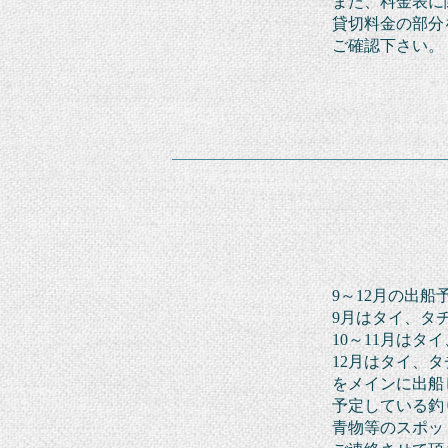
また、料金表に
貸切
料金の部分
ご確認下さい。
9～12月の出
9月はタイ、タ
10～11月はタ
12月はタイ、
をメインに
出船
予定している釣
青物等のスポッ