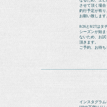
なるため、
エビ
させて頂く
場合
釣行予定が有り
お願い致します
8/26と8/2
シーズンが
始ま
ないため、
お試
頂きます。
ご予約、お待ち
インスタグラム