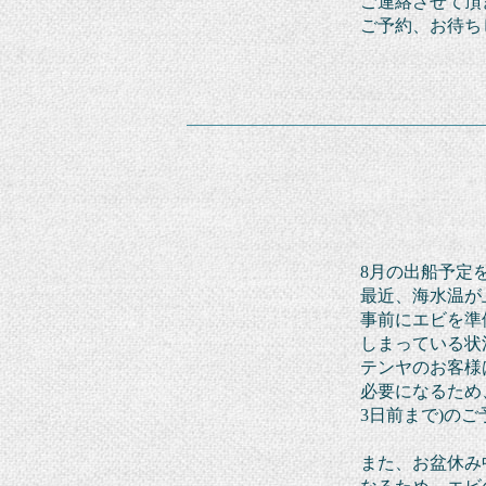
ご連絡
させて
頂
ご予約、お待ち
8月の出船予定
最近、海水温が
事前にエビを準
しまっている状
テンヤのお客様
必要に
なるため
3日前
まで)の
ご
また、お盆休み