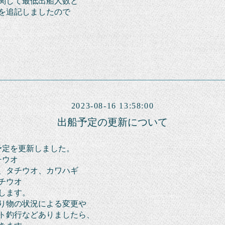
関して最低出船人数と
を
追記しましたので
2023-08-16 13:58:00
出船予定の更新について
船予定を更新しました。
チウオ
イ、タチウオ、
カワハギ
タチウオ
します。
り物の状況による変更や
ト
釣行など
ありましたら、