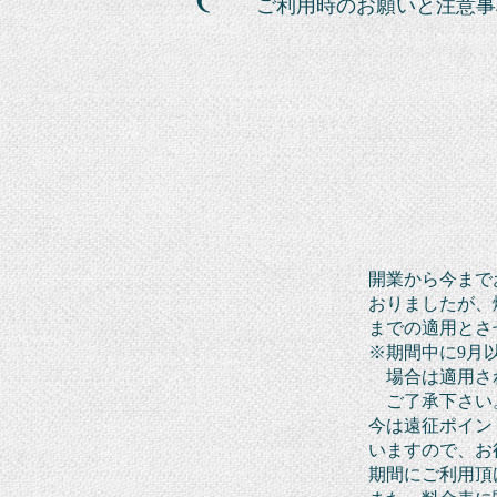
ご利用時のお願いと注意事
開業から今まで
おりましたが、
までの
適用と
さ
※期間中に9月
場合は適用さ
ご了承下さい
今は遠征ポイン
いますので、
お
期間
に
ご利用
頂