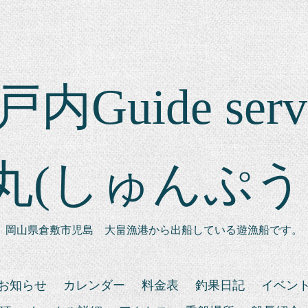
内Guide serv
丸(しゅんぷう
岡山県倉敷市児島 大畠漁港から出船している遊漁船です。
お知らせ
カレンダー
料金表
釣果日記
イベン