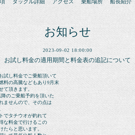
項
タックル詳細
アクセス
乗船場所
船長紹介
お知らせ
2023-09-02 18:00:00
お試し料金の適用期間と料金表の追記について
お試し料金でご乗船
頂いて
燃料の高騰なども
あり
9月末
せて頂きます。
以降のご乗船予約を頂いた
れ
ませんので、その点は
。
トで
タチウオが釣れて
得な
料金で
行けるこの
けたら
と思います。