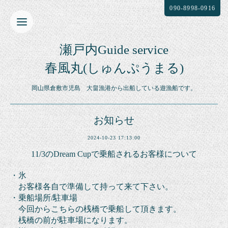
090-8998-0916
瀬戸内Guide service
春風丸(しゅんぷうまる)
岡山県倉敷市児島 大畠漁港から出船している遊漁船です。
お知らせ
2024-10-23 17:13:00
11/3のDream Cupで乗船されるお客様について
・氷
お客様各自で準備して持って来て下さい。
・乗船場所/
駐車場
今回からこちらの桟橋で乗船して頂きます。
桟橋の前が駐車場になります。