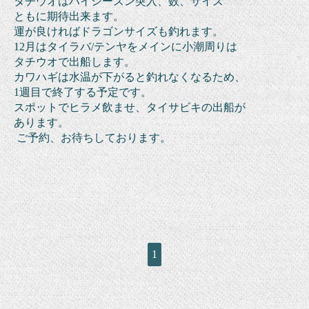
タチウオはハイシーズン突入、
数、サイズ
ともに
期待出来ます。
運が良ければドラゴンサイズも釣れます。
12月はタイラバ/テンヤをメインに
小潮周りは
タチウオ
で出船します。
カワハギは水温が下がると釣れなくなるため、
1週目で終了する
予定です。
スポットでヒラメ飲ませ、タイサビキの出船が
あります。
ご予約、お待ちしております。
1