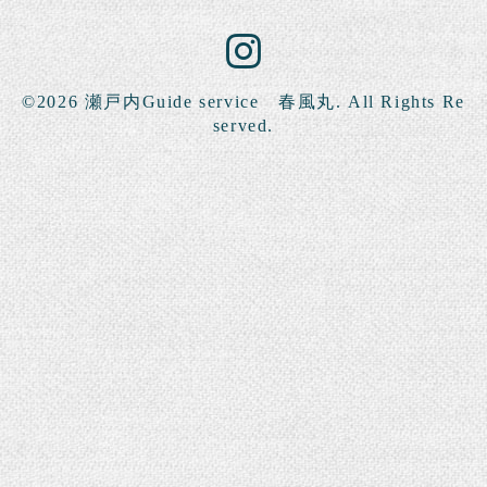
©2026
瀬戸内Guide service 春風丸
. All Rights Re
served.