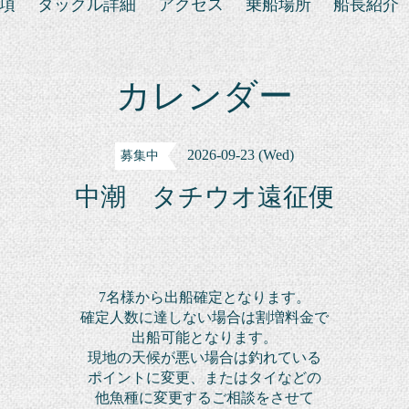
項
タックル詳細
アクセス
乗船場所
船長紹介
カレンダー
2026-09-23 (Wed)
募集中
中潮 タチウオ遠征便
7名様から出船確定となります。
確定人数に達しない場合は割増料金で
出船可能となります。
現地の天候が悪い場合は釣れている
ポイントに変更、または
タイなどの
他魚種に変更するご相談をさせて