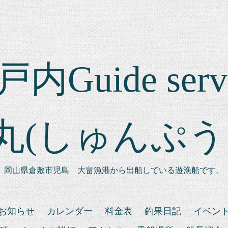
内Guide serv
丸(しゅんぷう
岡山県倉敷市児島 大畠漁港から出船している遊漁船です。
お知らせ
カレンダー
料金表
釣果日記
イベン