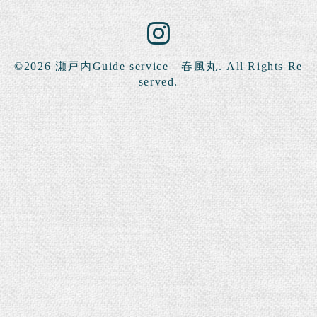
©2026
瀬戸内Guide service 春風丸
. All Rights Re
served.