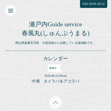
090-8998-0916
瀬戸内Guide service
春風丸(しゅんぷうまる)
岡山県倉敷市児島 大畠漁港から出船している遊漁船です。
カレンダー
募集中
2026-08-24 (Mon)
中潮 タイラバ＆アコラバ