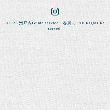
©2026
瀬戸内Guide service 春風丸
. All Rights Re
served.