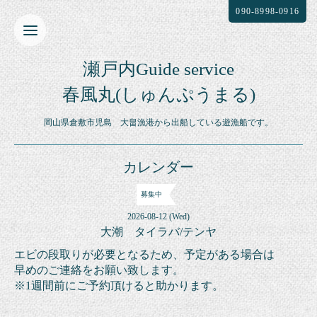
090-8998-0916
瀬戸内Guide service
春風丸(しゅんぷうまる)
岡山県倉敷市児島 大畠漁港から出船している遊漁船です。
カレンダー
募集中
2026-08-12 (Wed)
大潮 タイラバ/テンヤ
エビの段取りが必要となるため、
予定がある場合は
早めのご連絡をお願い
致します。
※1週間前にご予約頂けると助かります。