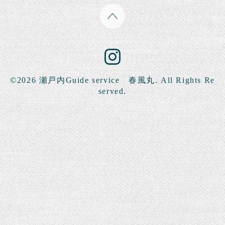
©2026
瀬戸内Guide service 春風丸
. All Rights Re
served.