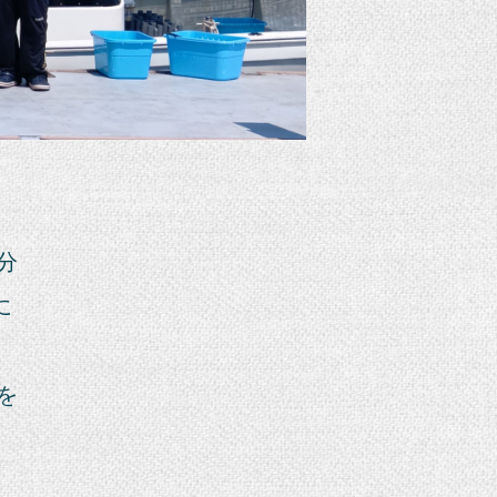
分
に
を