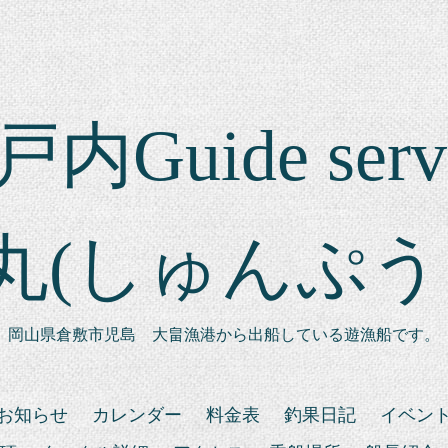
内Guide serv
丸(しゅんぷう
岡山県倉敷市児島 大畠漁港から出船している遊漁船です。
お知らせ
カレンダー
料金表
釣果日記
イベン