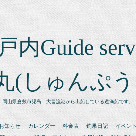
内Guide serv
丸(しゅんぷう
岡山県倉敷市児島 大畠漁港から出船している遊漁船です。
お知らせ
カレンダー
料金表
釣果日記
イベン